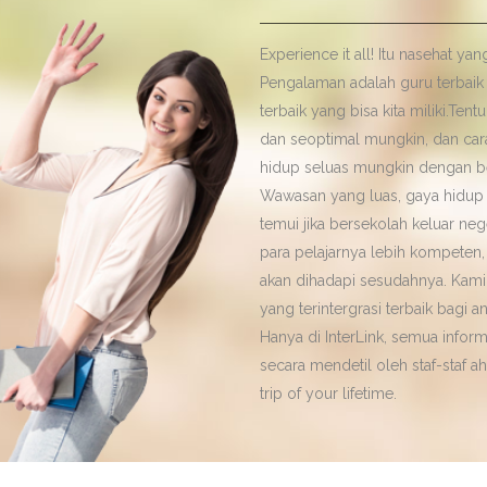
Experience it all! Itu nasehat y
Pengalaman adalah guru terbaik
terbaik yang bisa kita miliki.Te
dan seoptimal mungkin, dan car
hidup seluas mungkin dengan bel
Wawasan yang luas, gaya hidup b
temui jika bersekolah keluar neg
para pelajarnya lebih kompeten,
akan dihadapi sesudahnya. Kami
yang terintergrasi terbaik bagi a
Hanya di InterLink, semua inform
secara mendetil oleh staf-staf 
trip of your lifetime.