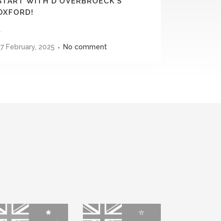
START WITH D’OVERBROECK’S
OXFORD!
.
17 February, 2025
No comment