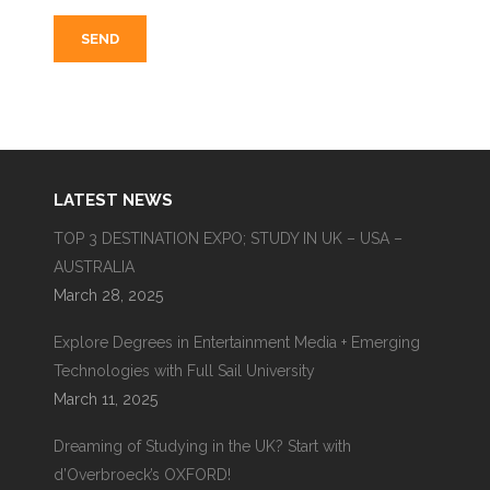
LATEST NEWS
TOP 3 DESTINATION EXPO; STUDY IN UK – USA –
AUSTRALIA
March 28, 2025
Explore Degrees in Entertainment Media + Emerging
Technologies with Full Sail University
March 11, 2025
Dreaming of Studying in the UK? Start with
d’Overbroeck’s OXFORD!