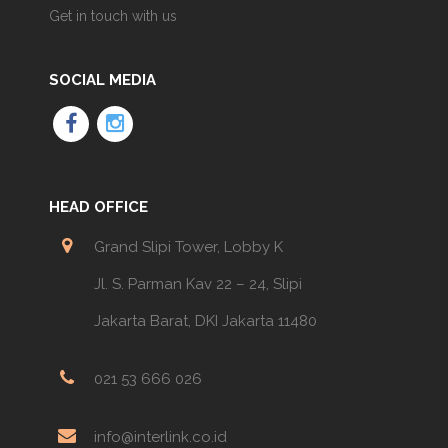
Get in touch with us
SOCIAL MEDIA
HEAD OFFICE
Grand Slipi Tower, Lobby K
Jl. S. Parman Kav 22 – 24, Slipi
Jakarta Barat, DKI Jakarta 11480
021 53 666 026
info@interlink.co.id