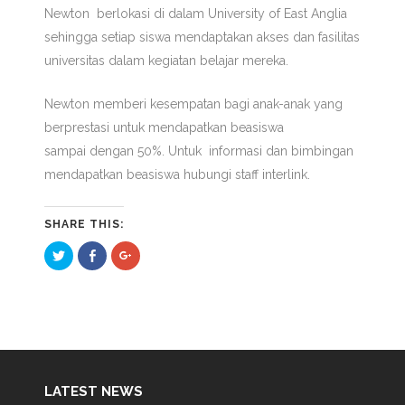
Newton berlokasi di dalam University of East Anglia
sehingga setiap siswa mendaptakan akses dan fasilitas
universitas dalam kegiatan belajar mereka.
Newton memberi kesempatan bagi anak-anak yang
berprestasi untuk mendapatkan beasiswa
sampai dengan 50%. Untuk informasi dan bimbingan
mendapatkan beasiswa hubungi staff interlink.
SHARE THIS:
Click
Click
Click
to
to
to
share
share
share
on
on
on
Twitter
Facebook
Google+
(Opens
(Opens
(Opens
in
in
in
new
new
new
window)
window)
window)
LATEST NEWS