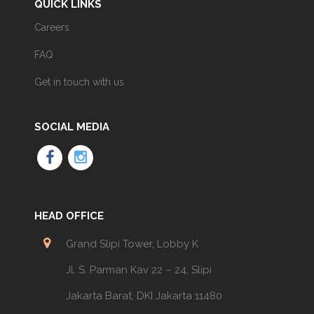
QUICK LINKS
Careers
FAQ
Get in touch with us
SOCIAL MEDIA
HEAD OFFICE
Grand Slipi Tower, Lobby K
Jl. S. Parman Kav 22 – 24, Slipi
Jakarta Barat, DKI Jakarta 11480