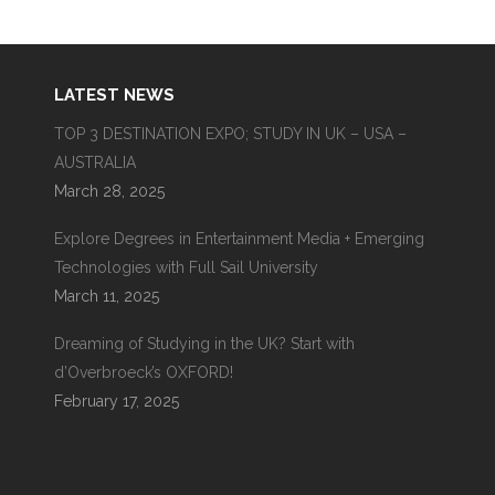
LATEST NEWS
TOP 3 DESTINATION EXPO; STUDY IN UK – USA –
AUSTRALIA
March 28, 2025
Explore Degrees in Entertainment Media + Emerging
Technologies with Full Sail University
March 11, 2025
Dreaming of Studying in the UK? Start with
d’Overbroeck’s OXFORD!
February 17, 2025