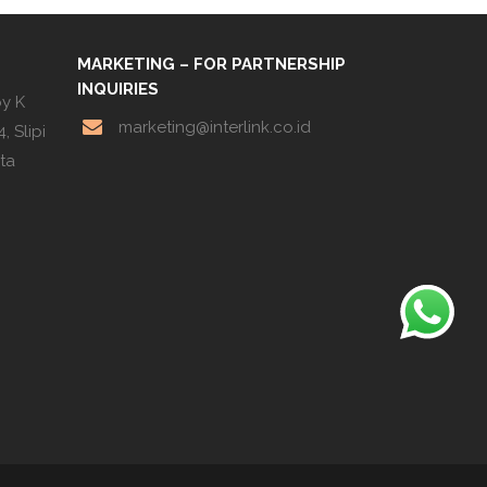
MARKETING – FOR PARTNERSHIP
INQUIRIES
by K
marketing@interlink.co.id
, Slipi
rta