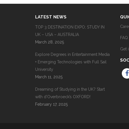
LATEST NEWS
QUI
Care
TOP 3 DESTINATION EXPO; STUDY IN
UK – USA – AUSTRALIA
FAQ
March 28, 2025
Get 
Explore Degrees in Entertainment Media
SOC
+ Emerging Technologies with Full Sail
University
March 11, 2025
Dreaming of Studying in the UK? Start
with d’Overbroeck’s OXFORD!
February 17, 2025