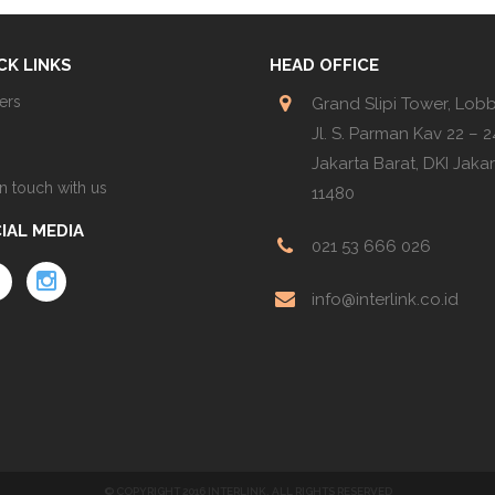
CK LINKS
HEAD OFFICE
ers
Grand Slipi Tower, Lob
Jl. S. Parman Kav 22 – 24
Jakarta Barat, DKI Jaka
in touch with us
11480
IAL MEDIA
021 53 666 026
info@interlink.co.id
© COPYRIGHT 2016 INTERLINK. ALL RIGHTS RESERVED